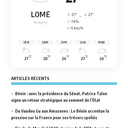
LOMÉ
°
°
27
_
27
74%
Nuageux
5 km/h
VEN
SAM
DIM
LUN
MAR
°C
°C
°C
°C
°C
27
28
26
27
26
ARTICLES RÉCENTS
Bénin : avec la présidence du Sénat, Patrice Talon
signe un retour stratégique au sommet de l’État
Du Vaudou Gu aux Amazones : Le Bénin accentue la
pression sur la France pour ses trésors spoliés