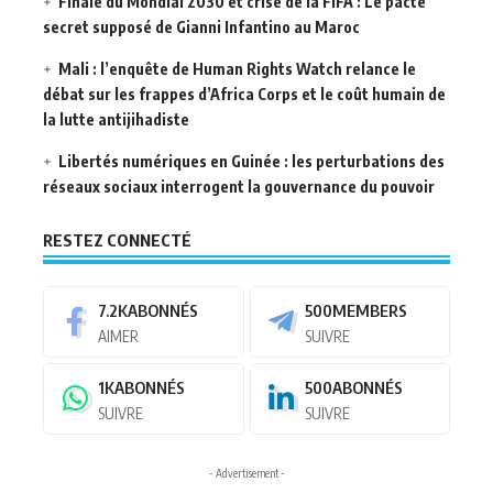
Finale du Mondial 2030 et crise de la FIFA : Le pacte
secret supposé de Gianni Infantino au Maroc
Mali : l’enquête de Human Rights Watch relance le
débat sur les frappes d’Africa Corps et le coût humain de
la lutte antijihadiste
Libertés numériques en Guinée : les perturbations des
réseaux sociaux interrogent la gouvernance du pouvoir
RESTEZ CONNECTÉ
7.2K
ABONNÉS
500
MEMBERS
AIMER
SUIVRE
1K
ABONNÉS
500
ABONNÉS
SUIVRE
SUIVRE
- Advertisement -