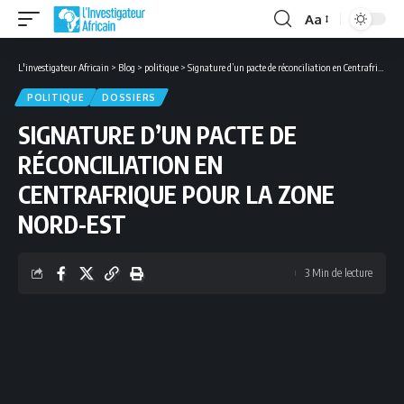
Aa
Font
Resizer
L'investigateur Africain
>
Blog
>
politique
>
Signature d’un pacte de réconciliation en Centrafrique pour la zone nord-est
POLITIQUE
DOSSIERS
SIGNATURE D’UN PACTE DE
RÉCONCILIATION EN
CENTRAFRIQUE POUR LA ZONE
NORD-EST
3 Min de lecture