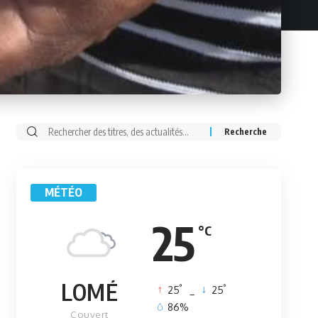
Rechercher:
MÉTÉO
25
°C
LOMÉ
°
°
25
_
25
86%
Couvert