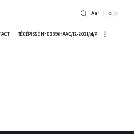
Aa
Font
Resizer
TACT
RÉCÉPISSÉ N°0039/HAAC/12-2021/pl/P