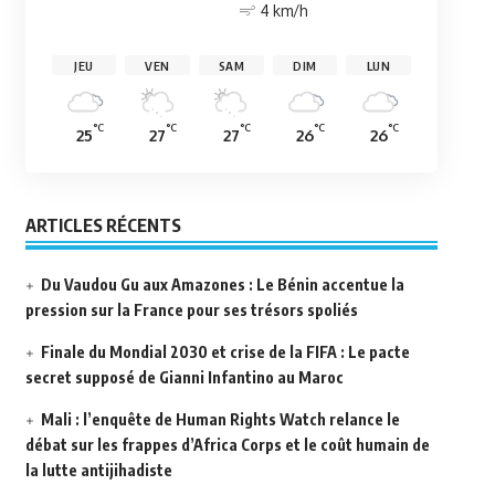
4 km/h
JEU
VEN
SAM
DIM
LUN
°C
°C
°C
°C
°C
25
27
27
26
26
ARTICLES RÉCENTS
Du Vaudou Gu aux Amazones : Le Bénin accentue la
pression sur la France pour ses trésors spoliés
Finale du Mondial 2030 et crise de la FIFA : Le pacte
secret supposé de Gianni Infantino au Maroc
Mali : l’enquête de Human Rights Watch relance le
débat sur les frappes d’Africa Corps et le coût humain de
la lutte antijihadiste