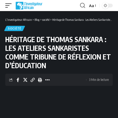
Aa
Font
Resizer
L'investigateur Africain
>
Blog
>
société
>
Héritage de Thomas Sankara : Les Ateliers Sankaristes comme tribune de réflexion et d’éducation
SOCIÉTÉ
HÉRITAGE DE THOMAS SANKARA :
LES ATELIERS SANKARISTES
COMME TRIBUNE DE RÉFLEXION ET
D’ÉDUCATION
3 Min de lecture