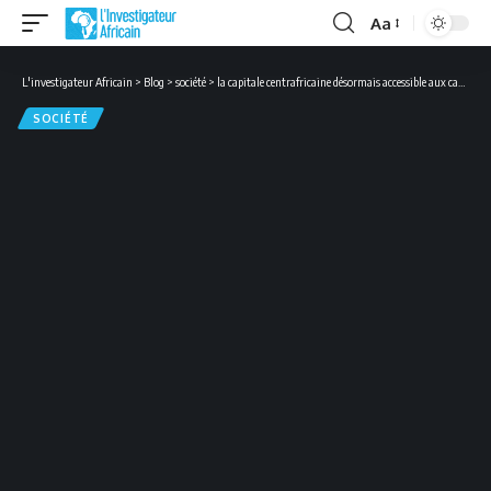
Aa
Font
Resizer
L'investigateur Africain
>
Blog
>
société
>
la capitale centrafricaine désormais accessible aux camions de marchandises
SOCIÉTÉ