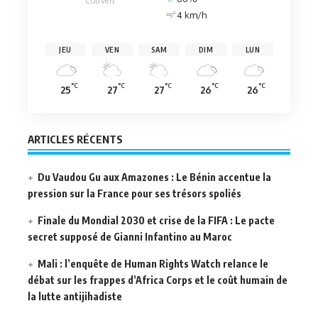
Couvert
4 km/h
JEU
VEN
SAM
DIM
LUN
°C
°C
°C
°C
°C
25
27
27
26
26
ARTICLES RÉCENTS
Du Vaudou Gu aux Amazones : Le Bénin accentue la
pression sur la France pour ses trésors spoliés
Finale du Mondial 2030 et crise de la FIFA : Le pacte
secret supposé de Gianni Infantino au Maroc
Mali : l’enquête de Human Rights Watch relance le
débat sur les frappes d’Africa Corps et le coût humain de
la lutte antijihadiste