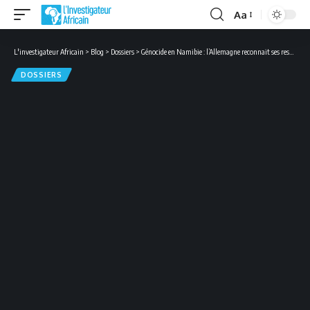
Aa
Font
Resizer
L'investigateur Africain
>
Blog
>
Dossiers
>
Génocide en Namibie : l’Allemagne reconnait ses responsabilités
DOSSIERS