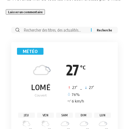
Rechercher:
MÉTÉO
27
°C
LOMÉ
°
°
27
_
27
76%
Couvert
6 km/h
JEU
VEN
SAM
DIM
LUN