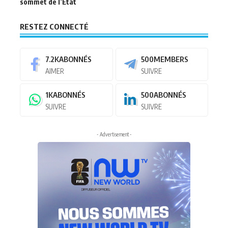
sommet de l’État
RESTEZ CONNECTÉ
7.2K
ABONNÉS
500
MEMBERS
AIMER
SUIVRE
1K
ABONNÉS
500
ABONNÉS
SUIVRE
SUIVRE
- Advertisement -