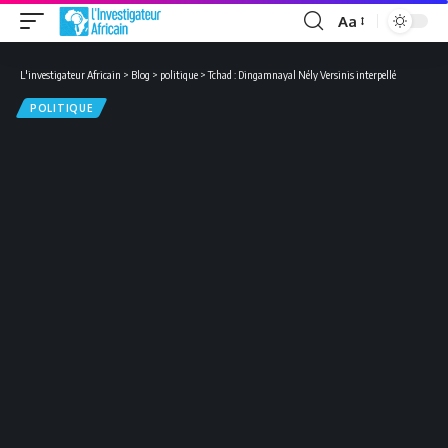
Aa
Font
Resizer
L'investigateur Africain
>
Blog
>
politique
>
Tchad : Dingamnayal Nély Versinis interpellé
POLITIQUE