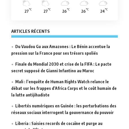
°C
°C
°C
°C
°C
27
27
26
26
24
ARTICLES RÉCENTS
Du Vaudou Gu aux Amazones : Le Bénin accentue la
pression sur la France pour ses trésors spoliés
Finale du Mondial 2030 et crise de la FIFA : Le pacte
secret supposé de Gianni Infantino au Maroc
Mali : l’enquête de Human Rights Watch relance le
débat sur les frappes d’Africa Corps et le coût humain de
la lutte antijihadiste
Libertés numériques en Guinée : les perturbations des
réseaux sociaux interrogent la gouvernance du pouvoir
Liberia : Saisies records de cocaïne et purge au