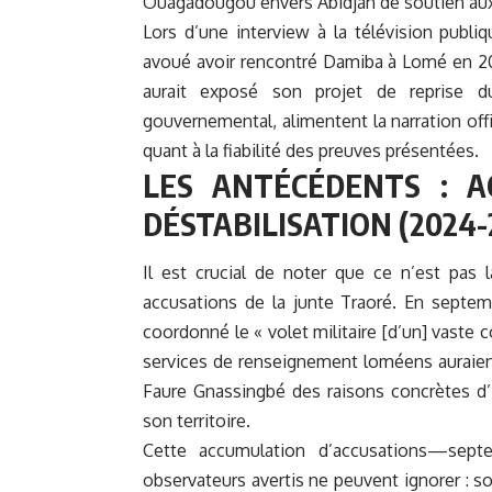
Ouagadougou envers Abidjan de soutien aux 
Lors d’une interview à la télévision publ
avoué avoir rencontré Damiba à Lomé en 20
aurait exposé son projet de reprise du
gouvernemental, alimentent la narration off
quant à la fiabilité des preuves présentées.
LES ANTÉCÉDENTS : A
DÉSTABILISATION (2024-
Il est crucial de noter que ce n’est pas
accusations de la junte Traoré. En septemb
coordonné le « volet militaire [d’un] vaste
services de renseignement loméens auraient
Faure Gnassingbé des raisons concrètes d’
son territoire.
Cette accumulation d’accusations—sept
observateurs avertis ne peuvent ignorer : 