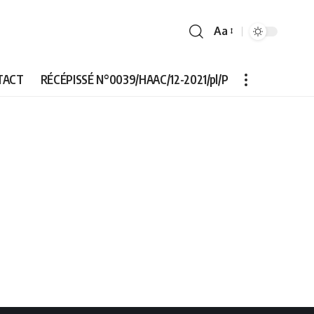
Aa
Font
Resizer
TACT
RÉCÉPISSÉ N°0039/HAAC/12-2021/pl/P