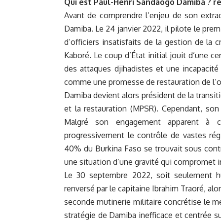
Qui est Paul-Henri Sandaogo Damiba ? re
Avant de comprendre l’enjeu de son extradit
Damiba. Le 24 janvier 2022, il pilote le pre
d’officiers insatisfaits de la gestion de la 
Kaboré. Le coup d’État initial jouit d’une ce
des attaques djihadistes et une incapacit
comme une promesse de restauration de l’o
Damiba devient alors président de la transi
et la restauration (MPSR). Cependant, son
Malgré son engagement apparent à com
progressivement le contrôle de vastes rég
40% du Burkina Faso se trouvait sous contr
une situation d’une gravité qui compromet ir
Le 30 septembre 2022, soit seulement h
renversé par le capitaine Ibrahim Traoré, alor
seconde mutinerie militaire concrétise le m
stratégie de Damiba inefficace et centrée su