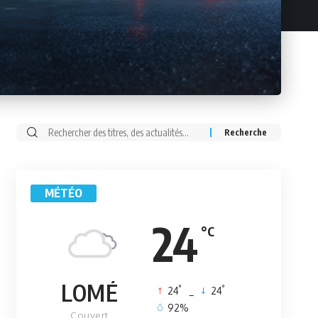
Rechercher:
MÉTÉO
24
°C
LOMÉ
°
°
24
_
24
92%
Couvert