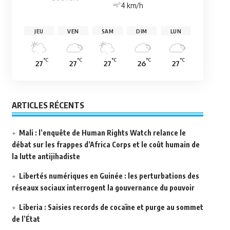
4 km/h
JEU
VEN
SAM
DIM
LUN
°C
°C
°C
°C
°C
27
27
27
26
27
ARTICLES RÉCENTS
Mali : l’enquête de Human Rights Watch relance le
débat sur les frappes d’Africa Corps et le coût humain de
la lutte antijihadiste
Libertés numériques en Guinée : les perturbations des
réseaux sociaux interrogent la gouvernance du pouvoir
Liberia : Saisies records de cocaïne et purge au sommet
de l’État