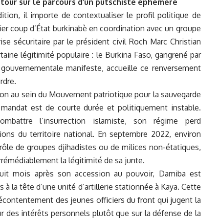
tour sur le parcours d’un putschiste éphémère
ion, il importe de contextualiser le profil politique de
mier coup d’État burkinabè en coordination avec un groupe
crise sécuritaire par le président civil Roch Marc Christian
rtaine légitimité populaire : le Burkina Faso, gangrené par
é gouvernementale manifeste, accueille ce renversement
rdre.
tion au sein du Mouvement patriotique pour la sauvegarde
 mandat est de courte durée et politiquement instable.
battre l’insurrection islamiste, son régime perd
ions du territoire national. En septembre 2022, environ
ôle de groupes djihadistes ou de milices non-étatiques,
rémédiablement la légitimité de sa junte.
uit mois après son accession au pouvoir, Damiba est
s à la tête d’une unité d’artillerie stationnée à Kaya. Cette
écontentement des jeunes officiers du front qui jugent la
r des intérêts personnels plutôt que sur la défense de la