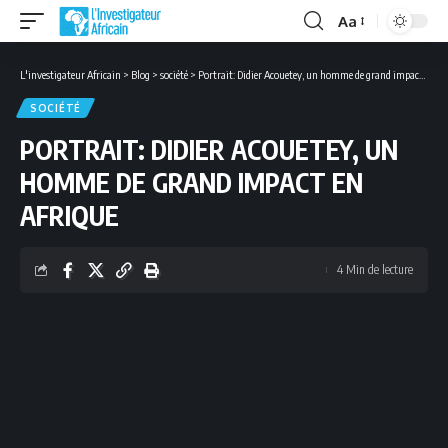
Aa
Font
Resizer
L'investigateur Africain
>
Blog
>
société
>
Portrait: Didier Acouetey, un homme de grand impact en Afrique
SOCIÉTÉ
PORTRAIT: DIDIER ACOUETEY, UN
HOMME DE GRAND IMPACT EN
AFRIQUE
4 Min de lecture