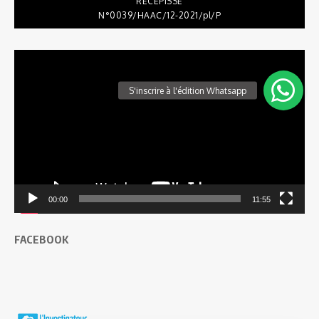
RÉCÉPISSÉ
N°0039/HAAC/12-2021/pl/P
Lecteur
vidéo
00:00
11:55
FACEBOOK