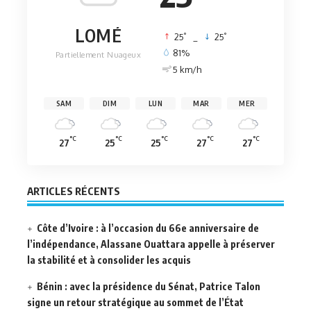
LOMÉ
°
°
25
_
25
81%
Partiellement Nuageux
5 km/h
SAM
DIM
LUN
MAR
MER
°C
°C
°C
°C
°C
27
25
25
27
27
ARTICLES RÉCENTS
Côte d’Ivoire : à l’occasion du 66e anniversaire de
l’indépendance, Alassane Ouattara appelle à préserver
la stabilité et à consolider les acquis
Bénin : avec la présidence du Sénat, Patrice Talon
signe un retour stratégique au sommet de l’État