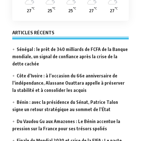
°C
°C
°C
°C
°C
27
25
25
27
27
ARTICLES RÉCENTS
Sénégal : le prêt de 340 milliards de FCFA de la Banque
mondiale, un signal de confiance après la crise de la
dette cachée
Côte d’Ivoire : à l’occasion du 66e anniversaire de
l’indépendance, Alassane Ouattara appelle à préserver
la stabilité et à consolider les acquis
Bénin : avec la présidence du Sénat, Patrice Talon
signe un retour stratégique au sommet de l’État
Du Vaudou Gu aux Amazones : Le Bénin accentue la
pression sur la France pour ses trésors spoliés
Finale du Mondial 2030 et crise de la FIFA : Le pacte