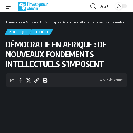
Aa
Font
Resizer
L'investigateur Africain
>
Blog
>
politique
>
Démocratie en Afrique : de nouveaux fondements intellectuels s’imposent
POLITIQUE
SOCIÉTÉ
DÉMOCRATIE EN AFRIQUE : DE
NOUVEAUX FONDEMENTS
INTELLECTUELS S’IMPOSENT
4 Min de lecture