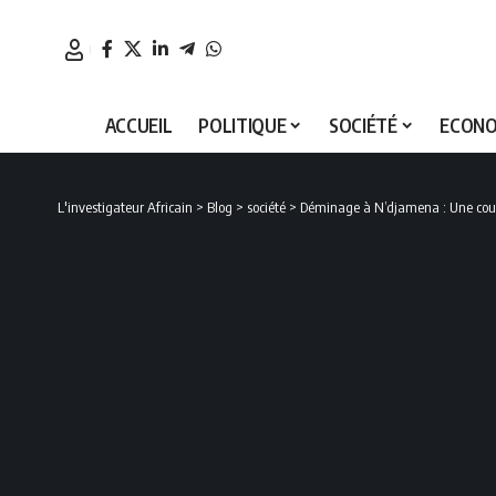
ACCUEIL
POLITIQUE
SOCIÉTÉ
ECONO
L'investigateur Africain
>
Blog
>
société
>
Déminage à N’djamena : Une course