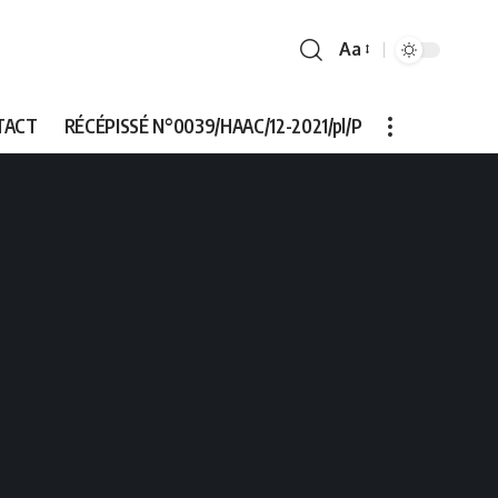
Aa
Font
Resizer
TACT
RÉCÉPISSÉ N°0039/HAAC/12-2021/pl/P