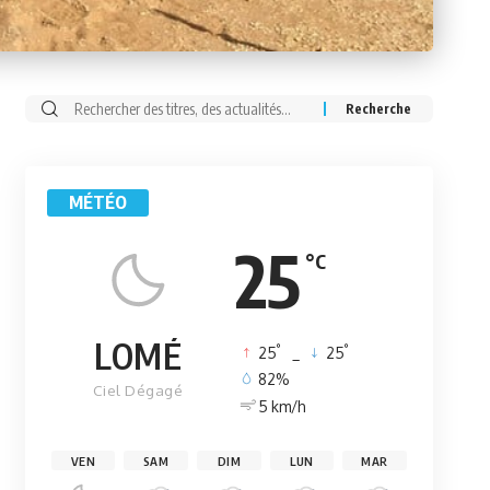
Rechercher:
MÉTÉO
25
°C
LOMÉ
°
°
25
_
25
82%
Ciel Dégagé
5 km/h
VEN
SAM
DIM
LUN
MAR