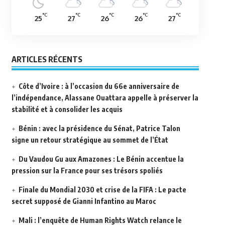
°C
°C
°C
°C
°C
25
27
26
26
27
ARTICLES RÉCENTS
Côte d’Ivoire : à l’occasion du 66e anniversaire de
l’indépendance, Alassane Ouattara appelle à préserver la
stabilité et à consolider les acquis
Bénin : avec la présidence du Sénat, Patrice Talon
signe un retour stratégique au sommet de l’État
Du Vaudou Gu aux Amazones : Le Bénin accentue la
pression sur la France pour ses trésors spoliés
Finale du Mondial 2030 et crise de la FIFA : Le pacte
secret supposé de Gianni Infantino au Maroc
Mali : l’enquête de Human Rights Watch relance le