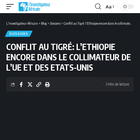
Aa
Font
Resizer
L'investigateur Africain
>
Blog
>
Dossiers
>
Conflit au Tigré: l’Ethiopie encore dans le collimateur de l’UE et des Etats-Unis
DOSSIERS
CONFLIT AU TIGRÉ: L’ETHIOPIE
ENCORE DANS LE COLLIMATEUR DE
L’UE ET DES ETATS-UNIS
3 Min de lecture