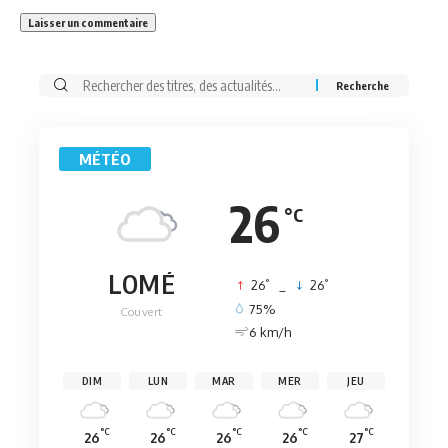
Rechercher:
MÉTÉO
26
°C
LOMÉ
°
°
26
_
26
75%
Couvert
6 km/h
DIM
LUN
MAR
MER
JEU
°C
°C
°C
°C
°C
26
26
26
26
27