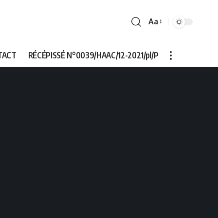
Aa
Font
Resizer
TACT
RÉCÉPISSÉ N°0039/HAAC/12-2021/pl/P