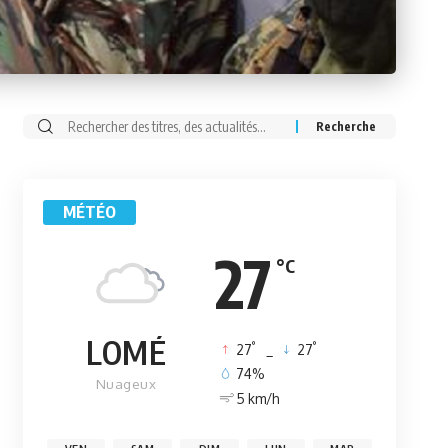
Rechercher:
MÉTÉO
27
°C
LOMÉ
°
°
27
_
27
74%
Nuageux
5 km/h