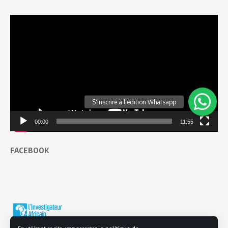
Lecteur
vidéo
00:00
11:55
FACEBOOK