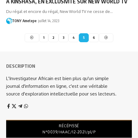
À KINSHASA, EN EXCLUSIVITÉ SUR NEW WORLD TV
Du régal et encore du régal, New World TV ne cesse de…
TONY Ametepe
juillet 14, 2023
1
2
3
4
5
6
DESCRIPTION
L'Investigateur Africain est bien plus qu'un simple
journal d'information en ligne, c'est une véritable
source d'exploration intellectuelle pour ses lecteurs.
RÉCÉPISSÉ
N°0039/HAAC/12-2021/pl/P