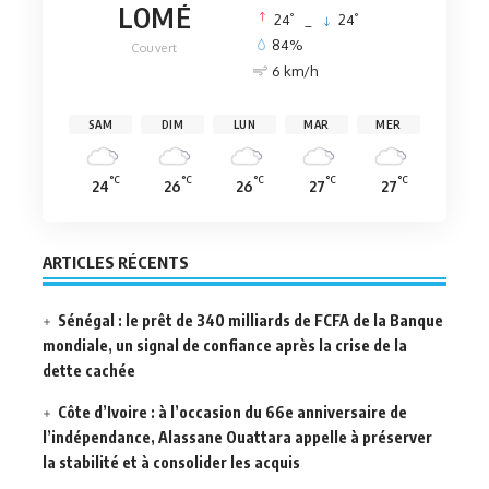
LOMÉ
°
°
24
_
24
84%
Couvert
6 km/h
SAM
DIM
LUN
MAR
MER
°C
°C
°C
°C
°C
24
26
26
27
27
ARTICLES RÉCENTS
Sénégal : le prêt de 340 milliards de FCFA de la Banque
mondiale, un signal de confiance après la crise de la
dette cachée
Côte d’Ivoire : à l’occasion du 66e anniversaire de
l’indépendance, Alassane Ouattara appelle à préserver
la stabilité et à consolider les acquis