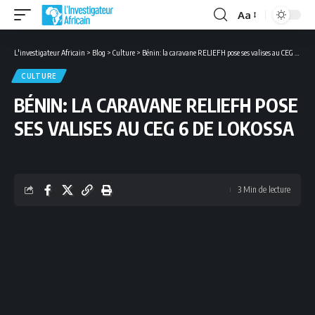
Aa
Font
Resizer
L'investigateur Africain
>
Blog
>
Culture
>
Bénin: la caravane RELIEFH pose ses valises au CEG 6 de Lokossa
CULTURE
BÉNIN: LA CARAVANE RELIEFH POSE
SES VALISES AU CEG 6 DE LOKOSSA
3 Min de lecture