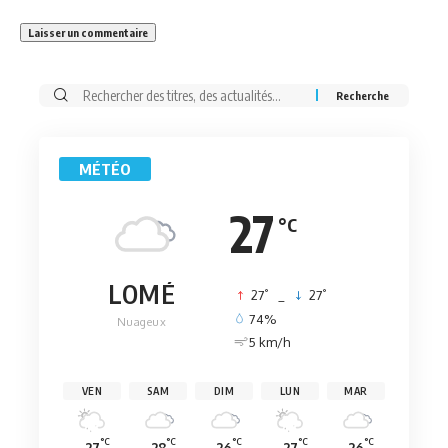
Rechercher:
MÉTÉO
27
°C
LOMÉ
°
°
27
_
27
74%
Nuageux
5 km/h
VEN
SAM
DIM
LUN
MAR
°C
°C
°C
°C
°C
27
28
26
27
26