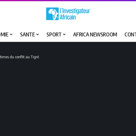
MIE
SANTE
SPORT
AFRICA NEWSROOM
CON
ictimes du conflit au Tigré