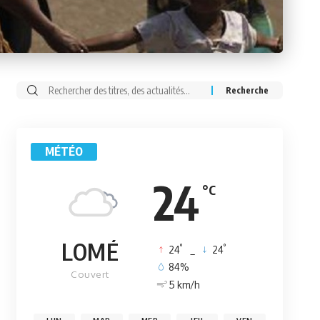
Rechercher:
MÉTÉO
24
°C
LOMÉ
°
°
24
_
24
84%
Couvert
5 km/h