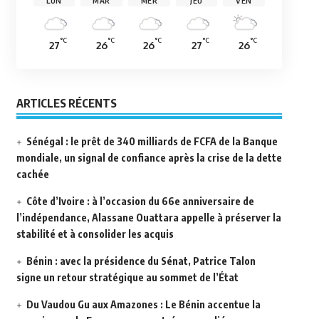
LUN
MAR
MER
JEU
VEN
°C
°C
°C
°C
°C
27
26
26
27
26
ARTICLES RÉCENTS
Sénégal : le prêt de 340 milliards de FCFA de la Banque
mondiale, un signal de confiance après la crise de la dette
cachée
Côte d’Ivoire : à l’occasion du 66e anniversaire de
l’indépendance, Alassane Ouattara appelle à préserver la
stabilité et à consolider les acquis
Bénin : avec la présidence du Sénat, Patrice Talon
signe un retour stratégique au sommet de l’État
Du Vaudou Gu aux Amazones : Le Bénin accentue la