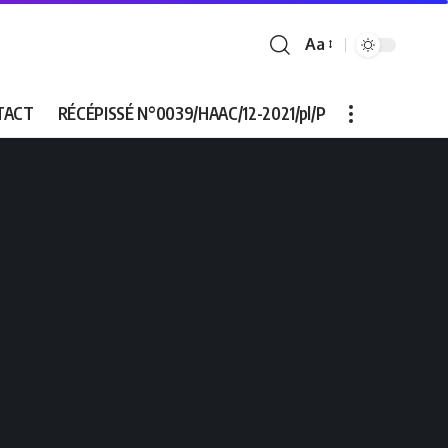
Aa
Font
Resizer
TACT
RÉCÉPISSÉ N°0039/HAAC/12-2021/pl/P