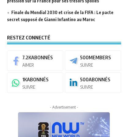
pression sur la France pour ses trésors spoliés
Finale du Mondial 2030 et crise de la FIFA : Le pacte
secret supposé de Gianni Infantino au Maroc
RESTEZ CONNECTÉ
7.2K
ABONNÉS
500
MEMBERS
AIMER
SUIVRE
1K
ABONNÉS
500
ABONNÉS
SUIVRE
SUIVRE
- Advertisement -