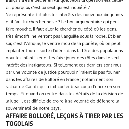
français à être décrié en Afrique. Alors la question est celle-
ci : pourquoi, c’est lui seul qui est inquiété ?
Ne représente-t-il plus les intérêts des nouveaux dirigeants
et il faut lui chercher noise ? Le bon argumentaire qui peut
faire mouche, il faut aller le chercher du côté où les gens,
très émotifs, ne verront pas l’anguille sous la roche. Et bien
sûr, c’est l’Afrique, le ventre mou de la planète, où on peut
implanter toutes sorte d’idées dans la tête des populations
pour les infantiliser et les faire jouer des rôles dans le seul
intérêt des instigateurs. Si tellement ces derniers sont mus
par une volonté de justice pourquoi n’iraient ils pas fouiner
dans les affaires de
Bolloré
en France ; notamment son
rachat de Canal+ qui a fait couler beaucoup d’encre en son
temps. Et quand on rentre dans les détails de la décision de
la juge, il est difficile de croire à sa volonté de défendre la
souveraineté de notre pays.
AFFAIRE BOLLORÉ, LEÇONS À TIRER PAR LES
TOGOLAIS