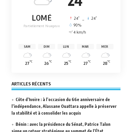
LOMÉ
°
°
24
_
24
90%
Partiellement Nuageux
4 km/h
SAM
DIM
LUN
MAR
MER
°C
°C
°C
°C
°C
27
26
25
27
28
ARTICLES RÉCENTS
Côte d’Ivoire : à l’occasion du 66e anniversaire de
l’indépendance, Alassane Ouattara appelle à préserver
la stabilité et à consolider les acquis
Bénin : avec la présidence du Sénat, Patrice Talon
signe un retour stratégique au sommet de l’État