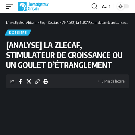
Aa
Font
Resizer
L'investigateur Africain
>
Blog
>
Dossiers
>
[ANALYSE] La ZLECAF, stimulateur de croissance ou un goulet d’étranglement
DOSSIERS
[ANALYSE] LA ZLECAF,
STIMULATEUR DE CROISSANCE OU
UN GOULET D’ÉTRANGLEMENT
6 Min de lecture