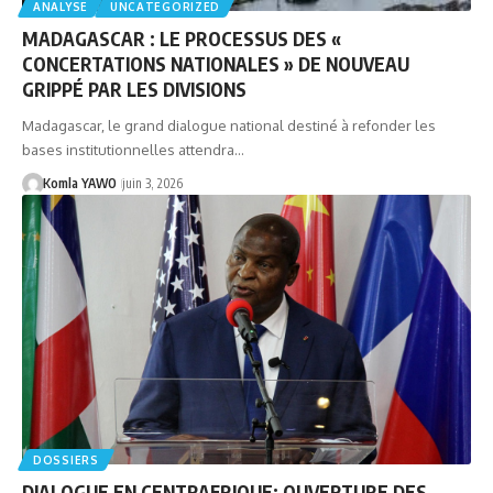
ANALYSE
UNCATEGORIZED
MADAGASCAR : LE PROCESSUS DES «
CONCERTATIONS NATIONALES » DE NOUVEAU
GRIPPÉ PAR LES DIVISIONS
Madagascar, le grand dialogue national destiné à refonder les
bases institutionnelles attendra…
Komla YAWO
juin 3, 2026
DOSSIERS
DIALOGUE EN CENTRAFRIQUE: OUVERTURE DES