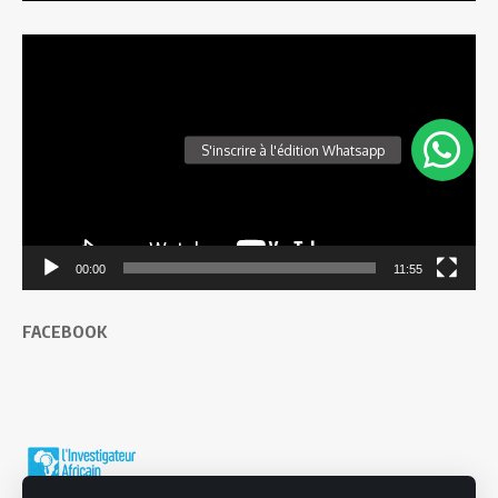
Lecteur
vidéo
00:00
11:55
FACEBOOK