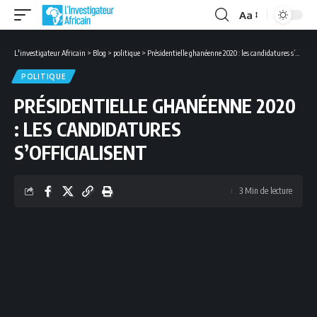
Aa
Font
Resizer
L'investigateur Africain
>
Blog
>
politique
>
Présidentielle ghanéenne 2020 : les candidatures s’officialisent
POLITIQUE
PRÉSIDENTIELLE GHANÉENNE 2020
: LES CANDIDATURES
S’OFFICIALISENT
3 Min de lecture