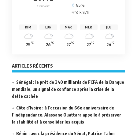
85%
Couvert
6 km/h
DIM
LUN
MAR
MER
JEU
°C
°C
°C
°C
°C
25
26
27
27
26
ARTICLES RÉCENTS
Sénégal : le prêt de 340 milliards de FCFA de la Banque
mondiale, un signal de confiance après la crise de la
dette cachée
Côte d’Ivoire : à l’occasion du 66e anniversaire de
l’indépendance, Alassane Ouattara appelle à préserver
la stabilité et à consolider les acquis
Bénin : avec la présidence du Sénat, Patrice Talon