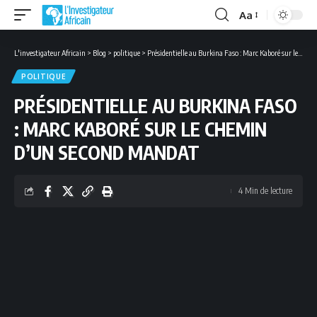
Aa
Font
Resizer
L'investigateur Africain
>
Blog
>
politique
>
Présidentielle au Burkina Faso : Marc Kaboré sur le chemin d’un second mandat
POLITIQUE
PRÉSIDENTIELLE AU BURKINA FASO
: MARC KABORÉ SUR LE CHEMIN
D’UN SECOND MANDAT
4 Min de lecture