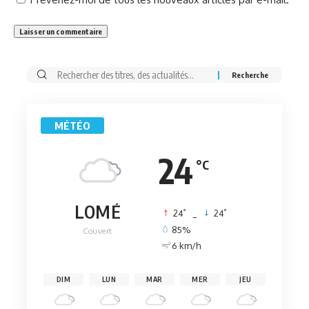
Rechercher:
MÉTÉO
24
°C
LOMÉ
°
°
24
_
24
85%
Couvert
6 km/h
DIM
LUN
MAR
MER
JEU