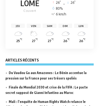
LOMÉ
°
°
26
_
26
80%
Couvert
6 km/h
JEU
VEN
SAM
DIM
LUN
°C
°C
°C
°C
°C
25
27
27
26
26
ARTICLES RÉCENTS
Du Vaudou Gu aux Amazones : Le Bénin accentue la
pression sur la France pour ses trésors spoliés
Finale du Mondial 2030 et crise de la FIFA : Le pacte
secret supposé de Gianni Infantino au Maroc
Mali : l’enquête de Human Rights Watch relance le