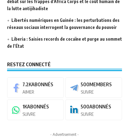
débat sur les frappes d’Africa Corps et le coût humain de
la lutte antijihadiste
Libertés numériques en Guinée : les perturbations des
réseaux sociaux interrogent la gouvernance du pouvoir
Liberia : Saisies records de cocaïne et purge au sommet
de l’État
RESTEZ CONNECTÉ
7.2K
ABONNÉS
500
MEMBERS
AIMER
SUIVRE
1K
ABONNÉS
500
ABONNÉS
SUIVRE
SUIVRE
- Advertisement -