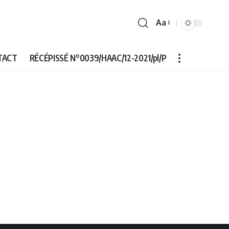
Aa
Font
Resizer
TACT
RÉCÉPISSÉ N°0039/HAAC/12-2021/pl/P