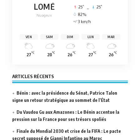
LOMÉ
°
°
25
_
25
82%
Nuageux
3 km/h
VEN
SAM
DIM
LUN
MAR
°C
°C
°C
°C
°C
27
28
26
27
26
ARTICLES RÉCENTS
Bénin : avec la présidence du Sénat, Patrice Talon
signe un retour stratégique au sommet de l’État
Du Vaudou Gu aux Amazones : Le Bénin accentue la
pression sur la France pour ses trésors spoliés
Finale du Mondial 2030 et crise de la FIFA : Le pacte
secret supposé de Gianni Infantino au Maroc