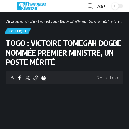
Aa
Font
Resizer
L'investigateur Africain
>
Blog
>
politique
>
Togo : Victoire Tomegah Dogbe nommée Premier ministre, un poste mérité
POLITIQUE
TOGO : VICTOIRE TOMEGAH DOGBE
NOMMÉE PREMIER MINISTRE, UN
POSTE MÉRITÉ
3 Min de lecture