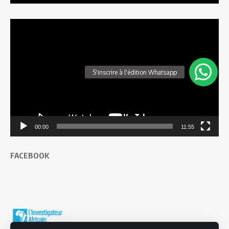
Lecteur
vidéo
00:00
11:55
FACEBOOK