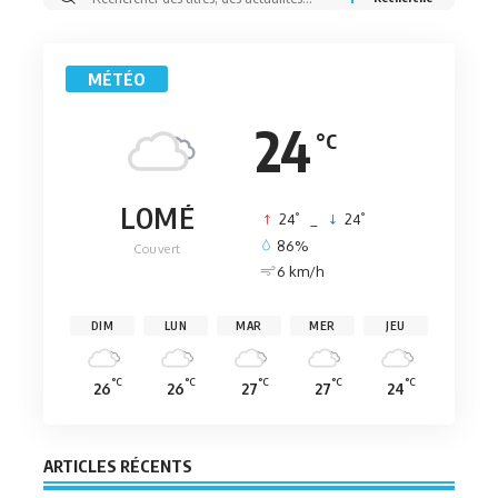
MÉTÉO
24
°C
LOMÉ
°
°
24
_
24
86%
Couvert
6 km/h
DIM
LUN
MAR
MER
JEU
°C
°C
°C
°C
°C
26
26
27
27
24
ARTICLES RÉCENTS