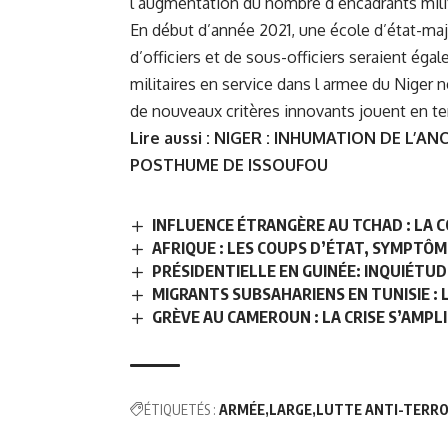
l’augmentation du nombre d’encadrants milit
En début d’année 2021, une école d’état-maj
d’officiers et de sous-officiers seraient éga
militaires en service dans l armee du Niger ne
de nouveaux critères innovants jouent en ter
Lire aussi :
NIGER : INHUMATION DE L’AN
POSTHUME DE ISSOUFOU
INFLUENCE ÉTRANGÈRE AU TCHAD : LA C
AFRIQUE : LES COUPS D’ÉTAT, SYMPTÔM
PRÉSIDENTIELLE EN GUINÉE: INQUIÉTU
MIGRANTS SUBSAHARIENS EN TUNISIE : 
GRÈVE AU CAMEROUN : LA CRISE S’AMPLI
ÉTIQUETÉS :
ARMÉE
LARGE
LUTTE ANTI-TERRO