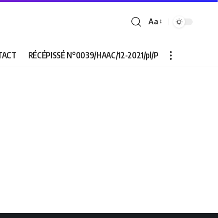
Aa
Font
Resizer
TACT
RÉCÉPISSÉ N°0039/HAAC/12-2021/pl/P