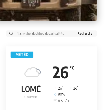
Rechercher:
MÉTÉO
26
°C
LOMÉ
°
°
26
_
26
80%
Couvert
6 km/h