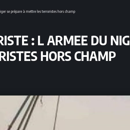
Niger se prépare à mettre les terroristes hors champ
ISTE : L ARMEE DU NI
RISTES HORS CHAMP