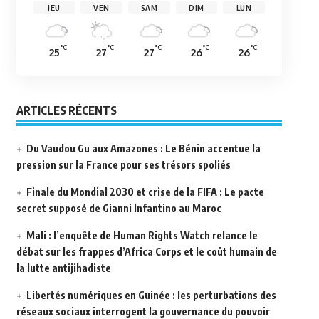
JEU
VEN
SAM
DIM
LUN
°C
°C
°C
°C
°C
25
27
27
26
26
ARTICLES RÉCENTS
Du Vaudou Gu aux Amazones : Le Bénin accentue la
pression sur la France pour ses trésors spoliés
Finale du Mondial 2030 et crise de la FIFA : Le pacte
secret supposé de Gianni Infantino au Maroc
Mali : l’enquête de Human Rights Watch relance le
débat sur les frappes d’Africa Corps et le coût humain de
la lutte antijihadiste
Libertés numériques en Guinée : les perturbations des
réseaux sociaux interrogent la gouvernance du pouvoir