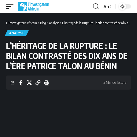
Aa
Font
Resizer
L'investigateur Africain
>
Blog
>
Analyse
>
L’héritage de la Rupture : le bilan contrasté des dix ans de l’ère Patrice Talon au Bénin
ANALYSE
L’HÉRITAGE DE LA RUPTURE : LE
BILAN CONTRASTÉ DES DIX ANS DE
L’ÈRE PATRICE TALON AU BÉNIN
5 Min de lecture