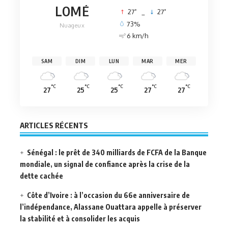
LOMÉ
°
°
27
_
27
73%
Nuageux
6 km/h
SAM
DIM
LUN
MAR
MER
°C
°C
°C
°C
°C
27
25
25
27
27
ARTICLES RÉCENTS
Sénégal : le prêt de 340 milliards de FCFA de la Banque
mondiale, un signal de confiance après la crise de la
dette cachée
Côte d’Ivoire : à l’occasion du 66e anniversaire de
l’indépendance, Alassane Ouattara appelle à préserver
la stabilité et à consolider les acquis