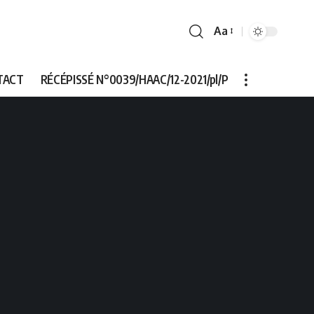
Aa
Font
Resizer
TACT
RÉCÉPISSÉ N°0039/HAAC/12-2021/pl/P