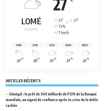
27
LOMÉ
°
°
27
_
27
72%
Couvert
7 km/h
SAM
DIM
LUN
MAR
MER
°C
°C
°C
°C
°C
27
25
27
27
27
ARTICLES RÉCENTS
Sénégal : le prêt de 340 milliards de FCFA de la Banque
mondiale, un signal de confiance après la crise de la dette
cachée