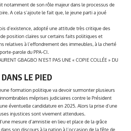
’agit notamment de son rôle majeur dans le processus de
re. A cela s’ajoute le fait que, le jeune parti a joué
ois d’existence, adopté une attitude très critique des
 position claires sur certains faits politiques et
ons relatives à l’effondrement des immeubles, à la cherté
e porte-parole du PPA-CI.
 LAURENT GBAGBO N’EST PAS UNE « COPIE COLLÉE » DU
DANS LE PIED
jeune formation politique va devoir surmonter plusieurs
s innombrables méprises judiciaires contre le Président
une éventuelle candidature en 2025. Alors la prise d’une
uses injustices sont vivement attendues.
d’une mesure d’amnistie en lieu et place de la grâce
 dans son discours à la nation à l’occasion de la fête de