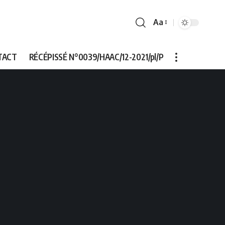
Aa
Font
Resizer
TACT
RÉCÉPISSÉ N°0039/HAAC/12-2021/pl/P