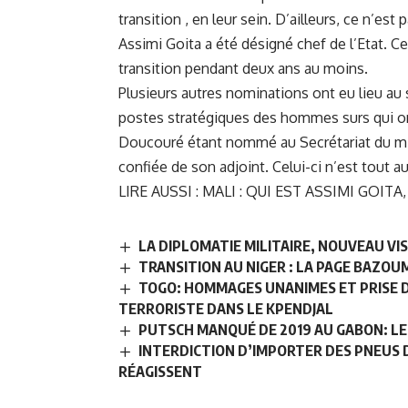
transition , en leur sein. D’ailleurs, ce n’est 
Assimi Goita a été désigné chef de l’Etat. Celu
transition pendant deux ans au moins.
Plusieurs autres nominations ont eu lieu au s
postes stratégiques des hommes surs qui on
Doucouré étant nommé au Secrétariat du mini
confiée de son adjoint. Celui-ci n’est tout
LIRE AUSSI :
MALI : QUI EST ASSIMI GOIT
LA DIPLOMATIE MILITAIRE, NOUVEAU VI
TRANSITION AU NIGER : LA PAGE BAZOU
TOGO: HOMMAGES UNANIMES ET PRISE D
TERRORISTE DANS LE KPENDJAL
PUTSCH MANQUÉ DE 2019 AU GABON: LE
INTERDICTION D’IMPORTER DES PNEUS 
RÉAGISSENT