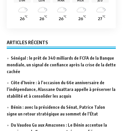
DIM
LUN
MAR
MER
JEU
°C
°C
°C
°C
°C
26
26
26
26
27
ARTICLES RÉCENTS
Sénégal : le prêt de 340 milliards de FCFA de la Banque
mondiale, un signal de confiance après la crise de la dette
cachée
Côte d’Ivoire : à l’occasion du 66e anniversaire de
l’indépendance, Alassane Ouattara appelle à préserver la
stabilité et à consolider les acquis
Bénin : avec la présidence du Sénat, Patrice Talon
signe un retour stratégique au sommet de l’État
Du Vaudou Gu aux Amazones : Le Bénin accentue la