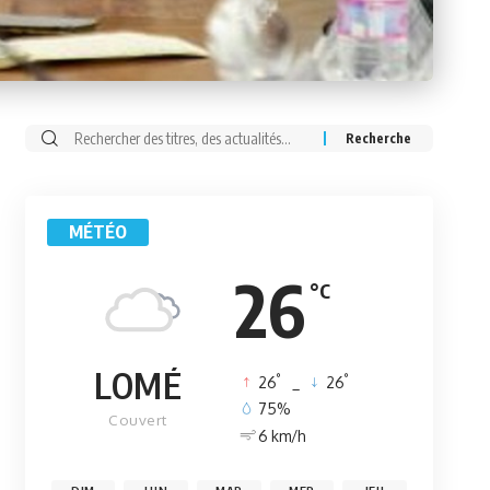
Rechercher:
MÉTÉO
26
°C
LOMÉ
°
°
26
_
26
75%
Couvert
6 km/h