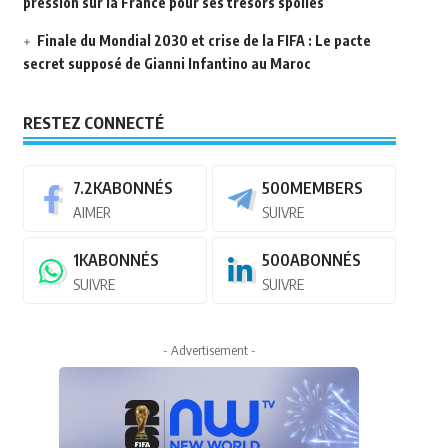
pression sur la France pour ses trésors spoliés
Finale du Mondial 2030 et crise de la FIFA : Le pacte
secret supposé de Gianni Infantino au Maroc
RESTEZ CONNECTÉ
7.2K
ABONNÉS
500
MEMBERS
AIMER
SUIVRE
1K
ABONNÉS
500
ABONNÉS
SUIVRE
SUIVRE
- Advertisement -