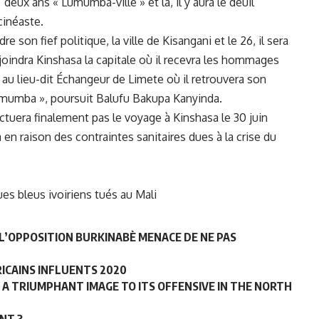
deux ans « Lumumba-ville » et là, il y aura le deuil
 cinéaste.
 son fief politique, la ville de Kisangani et le 26, il sera
ejoindra Kinshasa la capitale où il recevra les hommages
mé au lieu-dit Échangeur de Limete où il retrouvera son
Lumumba », poursuit Balufu Bakupa Kanyinda.
fectuera finalement pas le voyage à Kinshasa le 30 juin
n raison des contraintes sanitaires dues à la crise du
s bleus ivoiriens tués au Mali
: L’OPPOSITION BURKINABÈ MENACE DE NE PAS
RICAINS INFLUENTS 2020
S A TRIUMPHANT IMAGE TO ITS OFFENSIVE IN THE NORTH