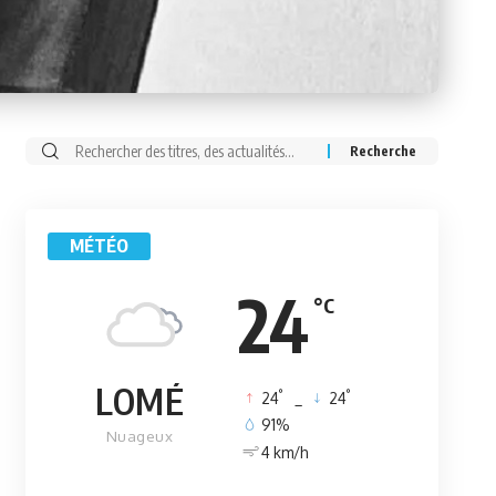
Rechercher:
MÉTÉO
24
°C
LOMÉ
°
°
24
_
24
91%
Nuageux
4 km/h