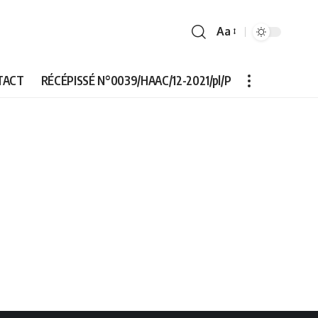
Aa
Font
Resizer
TACT
RÉCÉPISSÉ N°0039/HAAC/12-2021/pl/P