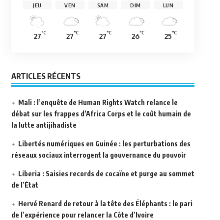
JEU
VEN
SAM
DIM
LUN
°C
°C
°C
°C
°C
27
27
27
26
25
ARTICLES RÉCENTS
Mali : l’enquête de Human Rights Watch relance le
débat sur les frappes d’Africa Corps et le coût humain de
la lutte antijihadiste
Libertés numériques en Guinée : les perturbations des
réseaux sociaux interrogent la gouvernance du pouvoir
Liberia : Saisies records de cocaïne et purge au sommet
de l’État
Hervé Renard de retour à la tête des Éléphants : le pari
de l’expérience pour relancer la Côte d’Ivoire