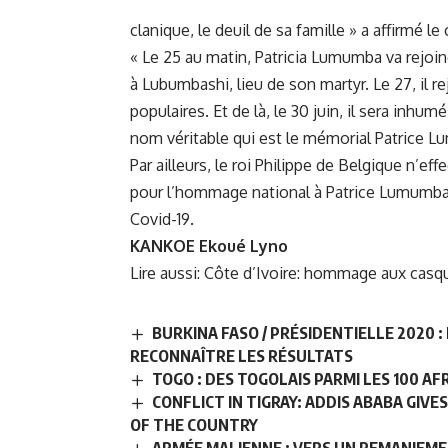
clanique, le deuil de sa famille » a affirmé le
« Le 25 au matin, Patricia Lumumba va rejoindre
à Lubumbashi, lieu de son martyr. Le 27, il r
populaires. Et de là, le 30 juin, il sera inhu
nom véritable qui est le mémorial Patrice 
Par ailleurs, le roi Philippe de Belgique n’ef
pour l’hommage national à Patrice Lumumba e
Covid-19.
KANKOE Ekoué Lyno
Lire aussi:
Côte d’Ivoire: hommage aux casque
BURKINA FASO / PRÉSIDENTIELLE 2020 
RECONNAÎTRE LES RÉSULTATS
TOGO : DES TOGOLAIS PARMI LES 100 AF
CONFLICT IN TIGRAY: ADDIS ABABA GIVE
OF THE COUNTRY