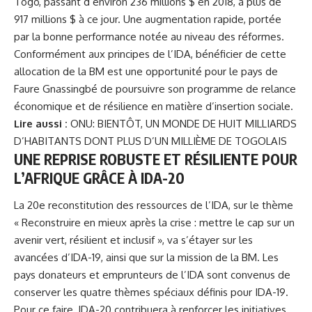
Togo, passant d’environ 236 millions $ en 2018, à plus de
917 millions $ à ce jour. Une augmentation rapide, portée
par la bonne performance notée au niveau des réformes.
Conformément aux principes de l’IDA, bénéficier de cette
allocation de la BM est une opportunité pour le pays de
Faure Gnassingbé de poursuivre son programme de relance
économique et de résilience en matière d’insertion sociale.
Lire aussi :
ONU: BIENTÔT, UN MONDE DE HUIT MILLIARDS
D’HABITANTS DONT PLUS D’UN MILLIÈME DE TOGOLAIS
UNE REPRISE ROBUSTE ET RÉSILIENTE POUR
L’AFRIQUE GRÂCE À IDA-20
La 20e reconstitution des ressources de l’IDA, sur le thème
« Reconstruire en mieux après la crise : mettre le cap sur un
avenir vert, résilient et inclusif », va s’étayer sur les
avancées d’IDA-19, ainsi que sur la mission de la BM. Les
pays donateurs et emprunteurs de l’IDA sont convenus de
conserver les quatre thèmes spéciaux définis pour IDA-19.
Pour ce faire, IDA-20 contribuera à renforcer les initiatives