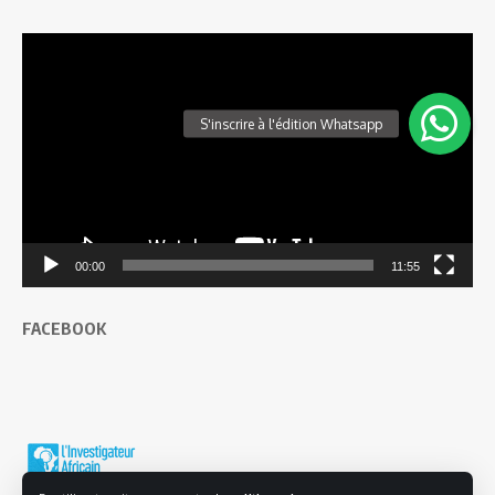
Lecteur
vidéo
00:00
11:55
FACEBOOK