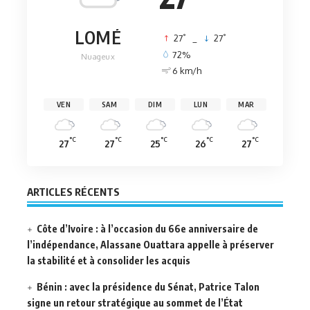
LOMÉ
°
°
27
_
27
72%
Nuageux
6 km/h
VEN
SAM
DIM
LUN
MAR
°C
°C
°C
°C
°C
27
27
25
26
27
ARTICLES RÉCENTS
Côte d’Ivoire : à l’occasion du 66e anniversaire de
l’indépendance, Alassane Ouattara appelle à préserver
la stabilité et à consolider les acquis
Bénin : avec la présidence du Sénat, Patrice Talon
signe un retour stratégique au sommet de l’État