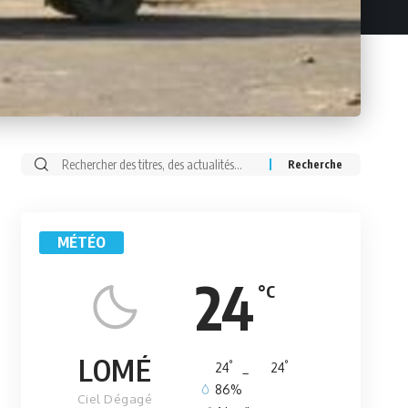
Rechercher:
MÉTÉO
24
°C
LOMÉ
°
°
24
_
24
86%
Ciel Dégagé