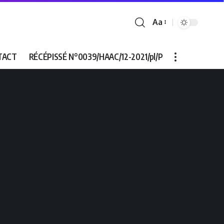
Aa
Font
Resizer
TACT
RÉCÉPISSÉ N°0039/HAAC/12-2021/pl/P