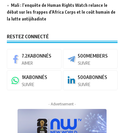
Mali : l’enquête de Human Rights Watch relance le
débat sur les frappes d’Africa Corps et le coût humain de
la lutte antijihadiste
RESTEZ CONNECTÉ
7.2K
ABONNÉS
500
MEMBERS
AIMER
SUIVRE
1K
ABONNÉS
500
ABONNÉS
SUIVRE
SUIVRE
- Advertisement -