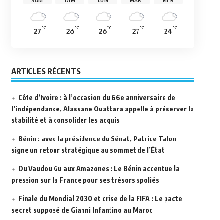
SAM
DIM
LUN
MAR
MER
°C
°C
°C
°C
°C
27
26
26
27
24
ARTICLES RÉCENTS
Côte d’Ivoire : à l’occasion du 66e anniversaire de
l’indépendance, Alassane Ouattara appelle à préserver la
stabilité et à consolider les acquis
Bénin : avec la présidence du Sénat, Patrice Talon
signe un retour stratégique au sommet de l’État
Du Vaudou Gu aux Amazones : Le Bénin accentue la
pression sur la France pour ses trésors spoliés
Finale du Mondial 2030 et crise de la FIFA : Le pacte
secret supposé de Gianni Infantino au Maroc