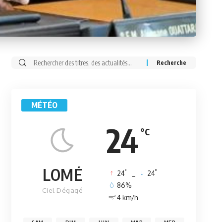
Rechercher:
MÉTÉO
24
°C
LOMÉ
°
°
24
_
24
86%
Ciel Dégagé
4 km/h