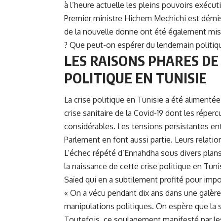
à l’heure actuelle les pleins pouvoirs exécuti
Premier ministre Hichem Mechichi est démis 
de la nouvelle donne ont été également mis 
? Que peut-on espérer du lendemain politiq
LES RAISONS PHARES DE
POLITIQUE EN TUNISIE
La crise politique en Tunisie a été alimenté
crise sanitaire de la Covid-19 dont les répe
considérables. Les tensions persistantes ent
Parlement en font aussi partie. Leurs relati
L’échec répété d’
Ennahdha
sous divers plans
la naissance de cette crise politique en Tunis
Saïed qui en a subtilement profité pour imp
« On a vécu pendant dix ans dans une galère
manipulations politiques. On espère que la si
Toutefois, ce soulagement manifesté par les