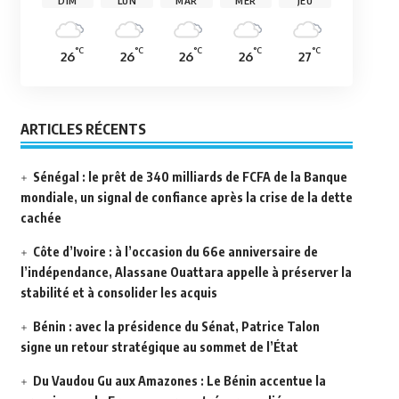
DIM
LUN
MAR
MER
JEU
°C
°C
°C
°C
°C
26
26
26
26
27
ARTICLES RÉCENTS
Sénégal : le prêt de 340 milliards de FCFA de la Banque
mondiale, un signal de confiance après la crise de la dette
cachée
Côte d’Ivoire : à l’occasion du 66e anniversaire de
l’indépendance, Alassane Ouattara appelle à préserver la
stabilité et à consolider les acquis
Bénin : avec la présidence du Sénat, Patrice Talon
signe un retour stratégique au sommet de l’État
Du Vaudou Gu aux Amazones : Le Bénin accentue la