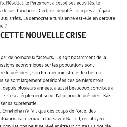
fs. Résultat, le Parlement a cessé ses activités, le
de ses fonctions. Certains députés critiques à l’égard
aux arrêts. La démocratie tunisienne est-elle en déroute
ue ?
 CETTE NOUVELLE CRISE
e par de nombreux facteurs. Il s’agit notamment de la
rcussions économiques sur les populations sont
re le président, son Premier ministre et le chef du
ons se sont largement détériorées ces derniers mois.
, depuis plusieurs années, a aussi beaucoup contribué à
ie. Cela a également servi d’alibi pour le président Kaïs
oser sa suprématie.
. Ennahdha n’a fait que des coups de force, des
tuation ira mieux », a fait savoir Rachid, un citoyen.
 populations peut se révéler être un couteau à double