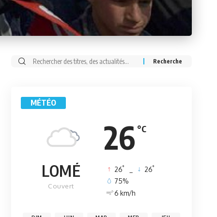
Rechercher:
MÉTÉO
26
°C
LOMÉ
°
°
26
_
26
75%
Couvert
6 km/h