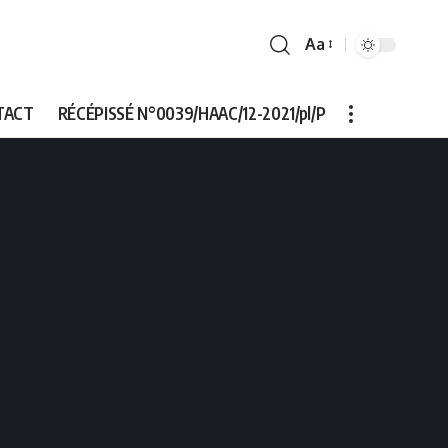
Aa
Font
Resizer
TACT
RÉCÉPISSÉ N°0039/HAAC/12-2021/pl/P