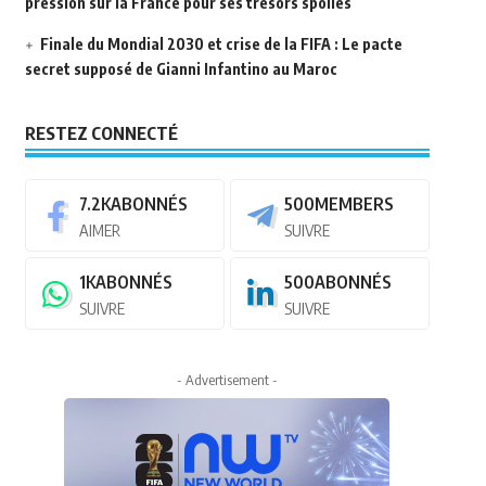
pression sur la France pour ses trésors spoliés
Finale du Mondial 2030 et crise de la FIFA : Le pacte
secret supposé de Gianni Infantino au Maroc
RESTEZ CONNECTÉ
7.2K
ABONNÉS
500
MEMBERS
AIMER
SUIVRE
1K
ABONNÉS
500
ABONNÉS
SUIVRE
SUIVRE
- Advertisement -