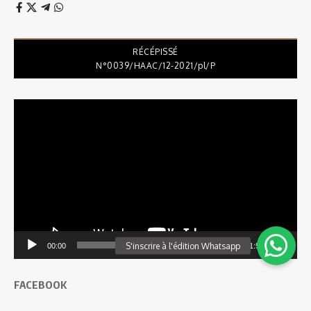
RÉCÉPISSÉ
N°0039/HAAC/12-2021/pl/P
Lecteur
vidéo
00:00
11:55
FACEBOOK