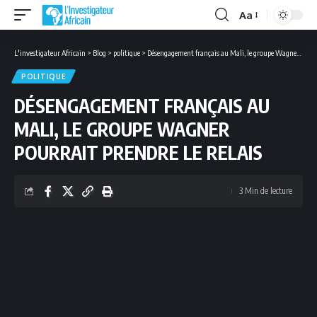
Aa
Font
Resizer
L'investigateur Africain
>
Blog
>
politique
>
Désengagement français au Mali, le groupe Wagner pourrait prendre le relais
POLITIQUE
DÉSENGAGEMENT FRANÇAIS AU
MALI, LE GROUPE WAGNER
POURRAIT PRENDRE LE RELAIS
3 Min de lecture