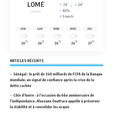
LOMÉ
°
°
24
_
24
82%
Couvert
5 km/h
DIM
LUN
MAR
MER
JEU
°C
°C
°C
°C
°C
26
26
26
26
27
ARTICLES RÉCENTS
Sénégal : le prêt de 340 milliards de FCFA de la Banque
mondiale, un signal de confiance après la crise de la
dette cachée
Côte d’Ivoire : à l’occasion du 66e anniversaire de
l’indépendance, Alassane Ouattara appelle à préserver
la stabilité et à consolider les acquis