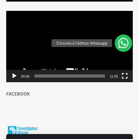
Lecteur
vidéo
00:00
11:55
FACEBOOK