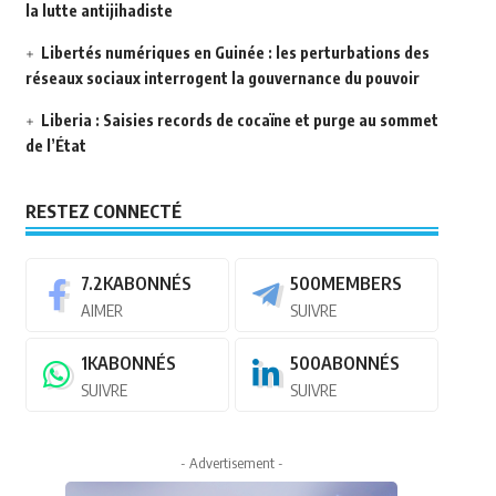
la lutte antijihadiste
Libertés numériques en Guinée : les perturbations des
réseaux sociaux interrogent la gouvernance du pouvoir
Liberia : Saisies records de cocaïne et purge au sommet
de l’État
RESTEZ CONNECTÉ
7.2K
ABONNÉS
500
MEMBERS
AIMER
SUIVRE
1K
ABONNÉS
500
ABONNÉS
SUIVRE
SUIVRE
- Advertisement -