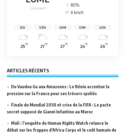
80%
Couvert
6 km/h
JEU
VEN
SAM
DIM
LUN
°C
°C
°C
°C
°C
25
27
27
26
26
ARTICLES RÉCENTS
Du Vaudou Gu aux Amazones : Le Bénin accentue la
pression sur la France pour ses trésors spoliés
Finale du Mondial 2030 et crise de la FIFA : Le pacte
secret supposé de Gianni Infantino au Maroc
Mali : l’enquête de Human Rights Watch relance le
débat sur les frappes d’Africa Corps et le coût humain de