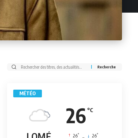
Rechercher:
MÉTÉO
26
°C
LOMÉ
°
°
26
_
26