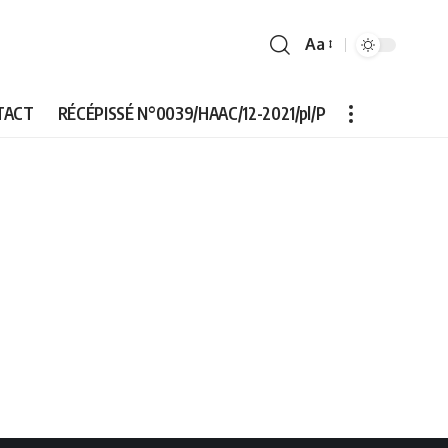
Aa
Font
Resizer
TACT
RÉCÉPISSÉ N°0039/HAAC/12-2021/pl/P