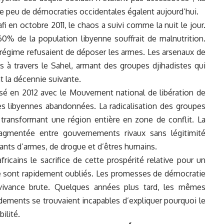
ue peu de démocraties occidentales égalent aujourd’hui.
 en octobre 2011, le chaos a suivi comme la nuit le jour.
0% de la population libyenne souffrait de malnutrition.
 régime refusaient de déposer les armes. Les arsenaux de
s à travers le Sahel, armant des
groupes
djihadistes qui
t la décennie suivante.
rasé en 2012 avec le Mouvement national de libération de
es libyennes abandonnées. La radicalisation des groupes
 transformant une région entière en zone de conflit. La
fragmentée entre gouvernements rivaux sans légitimité
uants d’armes, de drogue et
d’êtres humains
.
ricains le sacrifice de cette prospérité relative pour un
se sont rapidement oubliés. Les promesses de démocratie
vivance brute. Quelques années plus tard, les mêmes
ements se trouvaient incapables d’expliquer pourquoi le
ilité.