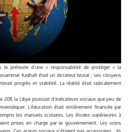
 le prétexte d’une « responsabilité de protéger » la
 Mouammar Kadhafi était un dictateur brutal ; ses citoyens
erait progrès et stabilité. La réalité était radicalement
2011, la Libye jouissait d’indicateurs sociaux que peu de
vendiquer. L’éducation était entièrement financée par
y compris les manuels scolaires. Les études supérieures à
taient prises en charge par le gouvernement. Les soins
yens. Ces acquis sociaux n’étaient pas accessoires ; ils