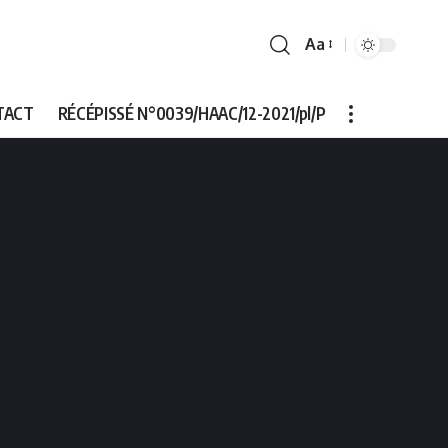
Aa
Font
Resizer
TACT
RÉCÉPISSÉ N°0039/HAAC/12-2021/pl/P