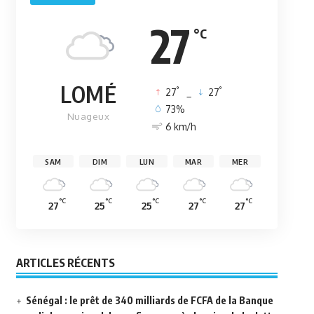
27
°C
LOMÉ
°
°
27
_
27
73%
Nuageux
6 km/h
SAM
DIM
LUN
MAR
MER
°C
°C
°C
°C
°C
27
25
25
27
27
ARTICLES RÉCENTS
Sénégal : le prêt de 340 milliards de FCFA de la Banque