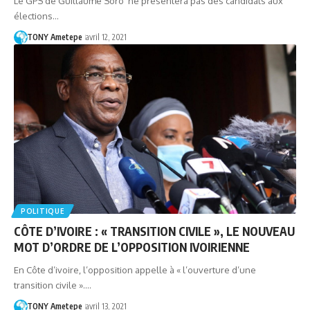
Le GPS de Guillaume Soro ne présentera pas des candidats aux
élections…
TONY Ametepe
avril 12, 2021
POLITIQUE
CÔTE D’IVOIRE : « TRANSITION CIVILE », LE NOUVEAU
MOT D’ORDRE DE L’OPPOSITION IVOIRIENNE
En Côte d’ivoire, l’opposition appelle à « l’ouverture d’une
transition civile ».…
TONY Ametepe
avril 13, 2021