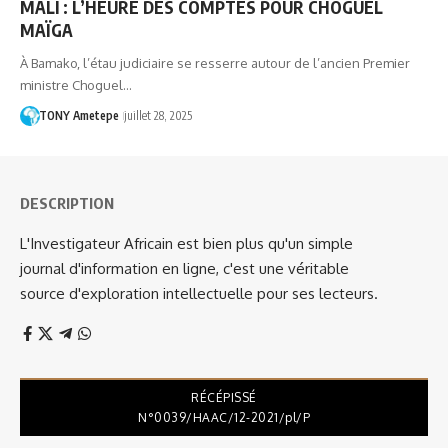
MALI : L’HEURE DES COMPTES POUR CHOGUEL
MAÏGA
À Bamako, l’étau judiciaire se resserre autour de l’ancien Premier
ministre Choguel…
TONY Ametepe
juillet 28, 2025
DESCRIPTION
L'Investigateur Africain est bien plus qu'un simple
journal d'information en ligne, c'est une véritable
source d'exploration intellectuelle pour ses lecteurs.
RÉCÉPISSÉ
N°0039/HAAC/12-2021/pl/P