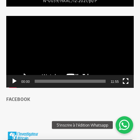
N°0039/HAAC/12-2021/pl/P
Lecteur
vidéo
00:00
11:55
FACEBOOK