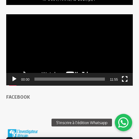
Lecteur
vidéo
00:00
11:55
FACEBOOK