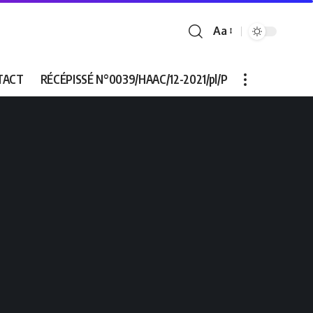
Aa
Font
Resizer
TACT
RÉCÉPISSÉ N°0039/HAAC/12-2021/pl/P