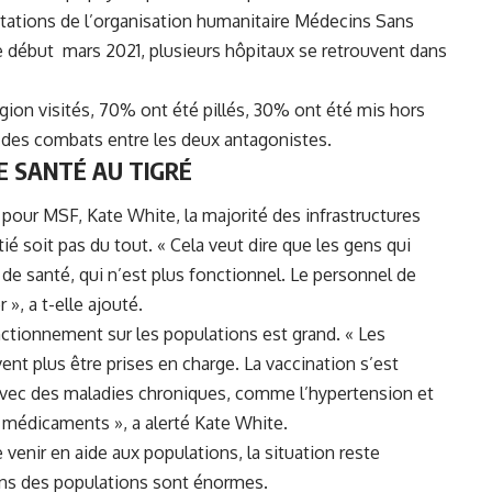
atations de l’organisation humanitaire Médecins Sans
e début mars 2021, plusieurs hôpitaux se retrouvent dans
égion visités, 70% ont été pillés, 30% ont été mis hors
ce des combats entre les deux antagonistes.
E SANTÉ AU TIGRÉ
s pour
MSF
, Kate White, la majorité des infrastructures
tié soit pas du tout. « Cela veut dire que les gens qui
de santé, qui n’est plus fonctionnel. Le personnel de
 », a t-elle ajouté.
nctionnement sur les populations est grand. « Les
t plus être prises en charge. La vaccination s’est
avec des maladies chroniques, comme l’hypertension et
x médicaments », a alerté Kate White.
enir en aide aux populations, la situation reste
oins des populations sont énormes.