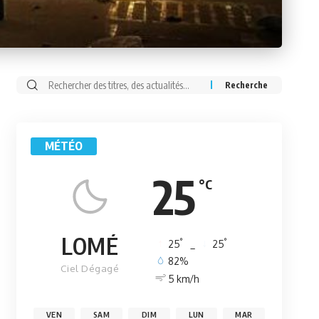
Rechercher:
MÉTÉO
25
°C
LOMÉ
°
°
25
_
25
82%
Ciel Dégagé
5 km/h
VEN
SAM
DIM
LUN
MAR