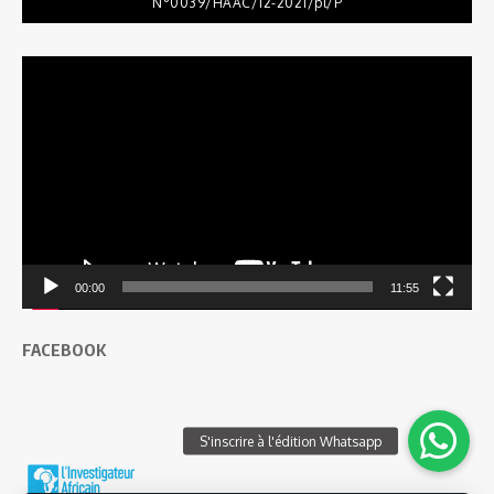
N°0039/HAAC/12-2021/pl/P
Lecteur
vidéo
00:00
11:55
FACEBOOK