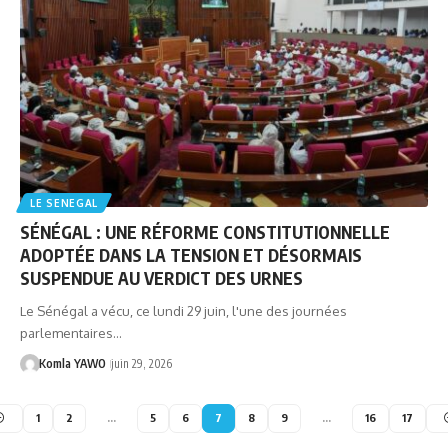
LE SENEGAL
SÉNÉGAL : UNE RÉFORME CONSTITUTIONNELLE
ADOPTÉE DANS LA TENSION ET DÉSORMAIS
SUSPENDUE AU VERDICT DES URNES
Le Sénégal a vécu, ce lundi 29 juin, l'une des journées
parlementaires…
Komla YAWO
juin 29, 2026
1
2
…
5
6
7
8
9
…
16
17