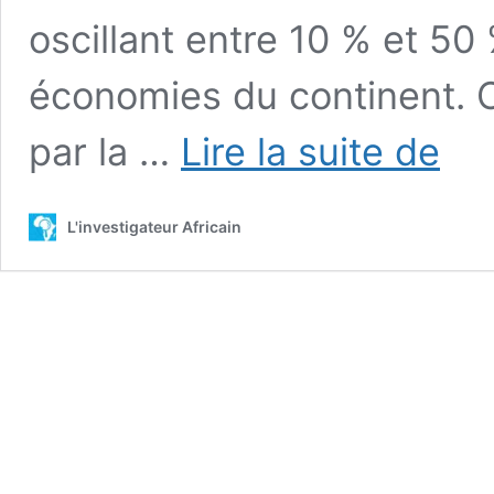
oscillant entre 10 % et 50
économies du continent. Ce
Fin
par la …
Lire la suite de
du
rêve
américa
L'investigateur Africain
pour
l’Afriqu
:
Trump
lâche
une
bombe
économ
:
quelles
conséq
?