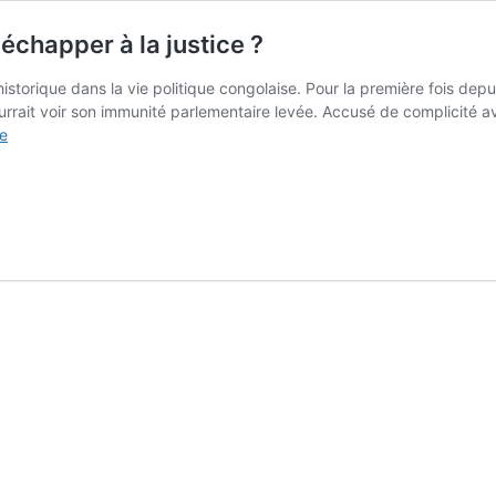
 échapper à la justice ?
storique dans la vie politique congolaise. Pour la première fois depu
ourrait voir son immunité parlementaire levée. Accusé de complicité ave
levée
de
d’immunité
:
Kabila
peut-
il
encore
échapper
à
la
justice
?